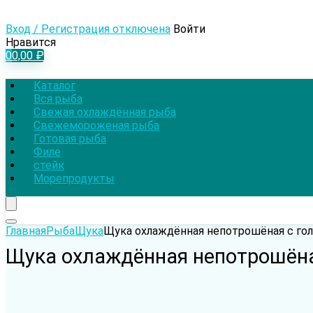
Вход / Регистрация отключена
Войти
Нравится
0
0,00
₽
Каталог
Вся рыба
Свежая охлаждённая рыба
Свежемороженая рыба
Готовая рыба
Филе
стейк
Морепродукты
Главная
Рыба
Щука
Щука охлаждённая непотрошёная с гол
Щука охлаждённая непотрошёная