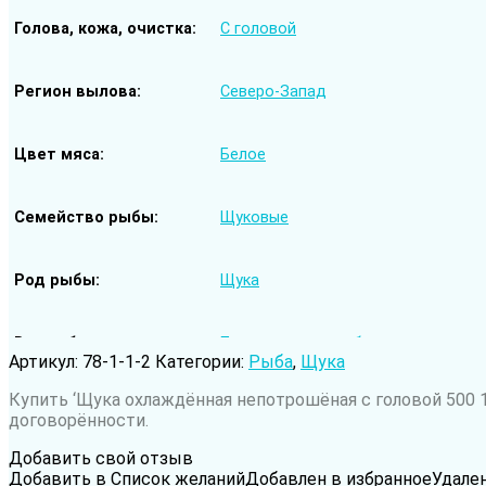
Голова, кожа, очистка
С головой
Регион вылова
Северо-Запад
Цвет мяса
Белое
Семейство рыбы
Щуковые
Род рыбы
Щука
Вода обитания
Пресноводная рыба
Артикул:
78-1-1-2
Категории:
Рыба
,
Щука
Купить ‘Щука охлаждённая непотрошёная с головой 500 1
договорённости.
Добавить свой отзыв
Добавить в Список желаний
Добавлен в избранное
Удале