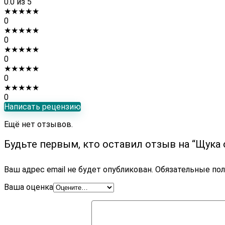
0.0
из 5
★
★
★
★
★
0
★
★
★
★
★
0
★
★
★
★
★
0
★
★
★
★
★
0
★
★
★
★
★
0
Написать рецензию
Ещё нет отзывов.
Будьте первым, кто оставил отзыв на “Щука
Ваш адрес email не будет опубликован.
Обязательные по
Ваша оценка