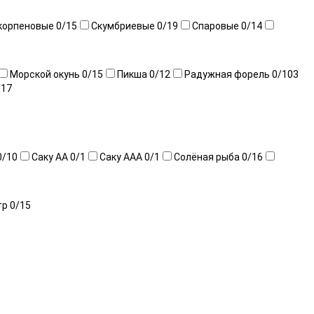
корпеновые
0
/15
Скумбриевые
0
/19
Спаровые
0
/14
Морской окунь
0
/15
Пикша
0
/12
Радужная форель
0
/103
/17
0
/10
Саку АА
0
/1
Саку ААА
0
/1
Солёная рыба
0
/16
тр
0
/15