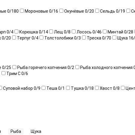
вые
0
/180
Мороновые
0
/16
Окунёвые
0
/20
Сельдь
0
/19
С
арп
0
/4
Корюшка
0
/14
Лещ
0
/8
Лосось
0
/46
Минтай
0
/28
к
0
/20
Терпуг
0
/4
Толстолобики
0
/3
Треска
0
/70
Щука
16
е
0
/25
Рыба горячего копчения
0
/2
Рыба холодного копчения
3
Трим С
0
/6
Суповой набор
0
/9
Теша
0
/1
Тушка
0
/18
Хвост
0
/8
Цен
я
Рыба
Щука