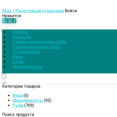
Вход / Регистрация отключена
Войти
Нравится
0
0,00
₽
Каталог
Вся рыба
Свежая охлаждённая рыба
Свежемороженая рыба
Готовая рыба
Филе
стейк
Морепродукты
Категории товаров
Икра
(6)
Морепродукты
(95)
Рыба
(709)
Поиск продукта