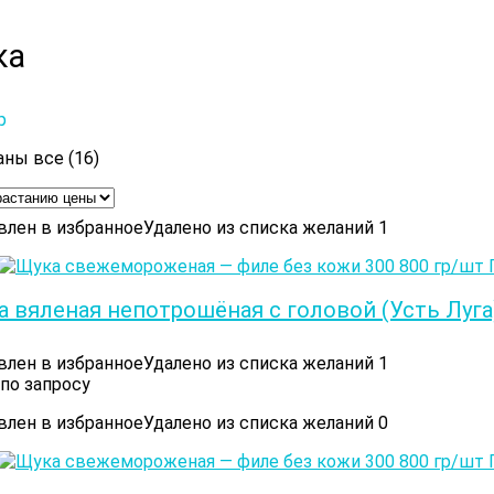
ка
р
Цены:
ны все (16)
по
возрастанию
влен в избранное
Удалено из списка желаний
1
а вяленая непотрошёная с головой (Усть Луга
влен в избранное
Удалено из списка желаний
1
по запросу
влен в избранное
Удалено из списка желаний
0