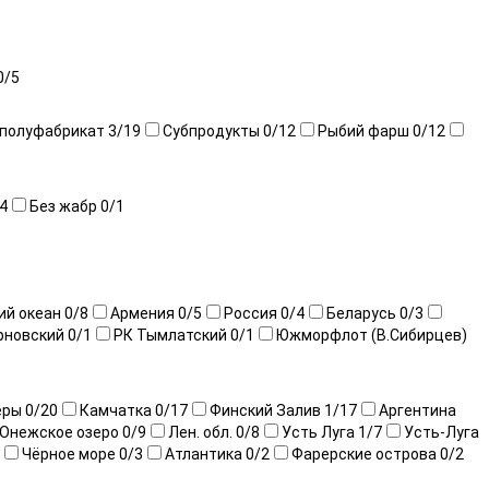
0
/5
 полуфабрикат
3
/19
Субпродукты
0
/12
Рыбий фарш
0
/12
4
Без жабр
0
/1
ий океан
0
/8
Армения
0
/5
Россия
0
/4
Беларусь
0
/3
рновский
0
/1
РК Тымлатский
0
/1
Южморфлот (В.Сибирцев)
еры
0
/20
Камчатка
0
/17
Финский Залив
1
/17
Аргентина
Онежское озеро
0
/9
Лен. обл.
0
/8
Усть Луга
1
/7
Усть-Луга
Чёрное море
0
/3
Атлантика
0
/2
Фарерские острова
0
/2