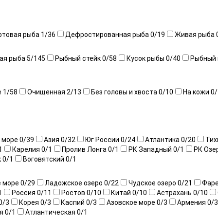
отовая рыба
1
/36
Дефростированная рыба
0
/19
Живая рыба
ая рыба
5
/145
Рыбный стейк
0
/58
Кусок рыбы
0
/40
Рыбный
е
1
/58
Очищенная
2
/13
Без головы и хвоста
0
/10
На кожи
0
/
 море
0
/39
Азия
0
/32
Юг России
0
/24
Атлантика
0
/20
Тих
1
Карелия
0
/1
Пролив Лонга
0
/1
РК Западный
0
/1
РК Озе
к
0
/1
Воговятский
0
/1
е море
0
/29
Ладожское озеро
0
/22
Чудское озеро
0
/21
Фар
1
Россия
0
/11
Ростов
0
/10
Китай
0
/10
Астрахань
0
/10
0
/3
Корея
0
/3
Каспий
0
/3
Азовское море
0
/3
Армения
0
/3
ия
0
/1
Атлантическая
0
/1