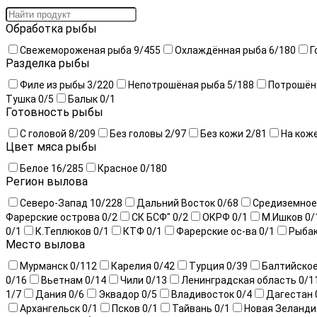
Обработка рыбы
Свежемороженая рыба
9
/455
Охлаждённая рыба
6
/180
Г
Разделка рыбы
Филе из рыбы
3
/220
Непотрошёная рыба
5
/188
Потрошён
Тушка
0
/5
Балык
0
/1
Готовность рыбы
С головой
8
/209
Без головы
2
/97
Без кожи
2
/81
На кож
Цвет мяса рыбы
Белое
16
/285
Красное
0
/180
Регион вылова
Северо-Запад
10
/228
Дальний Восток
0
/68
Средиземное
Фарерские острова
0
/2
СК БСФ"
0
/2
ОКРФ
0
/1
М.Ишков
0
/
0
/1
К.Теплюков
0
/1
КТФ
0
/1
Фарерские ос-ва
0
/1
Рыба
Место вылова
Мурманск
0
/112
Карелия
0
/42
Турция
0
/39
Балтийско
0
/16
Вьетнам
0
/14
Чили
0
/13
Ленинградская область
0
/1
1
/7
Дания
0
/6
Эквадор
0
/5
Владивосток
0
/4
Дагестан
Архангельск
0
/1
Псков
0
/1
Тайвань
0
/1
Новая Зеланд