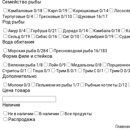
Семейство рыбы
Камбаловые
0
/18
Карп
0
/19
Корюшковые
0
/14
Лососё
Терпуговые
0
/4
Тресковые
0
/110
Щуковые
16
/17
Род рыбы
Амур
0
/4
Горбуша
0
/21
Дорадо
0
/14
Камбала
0
/18
К
Сельд
0
/19
Сибас
0
/16
Сиг
0
/10
Скумбрия
0
/19
Суда
Вода обитания
Морская рыба
0
/284
Пресноводная рыба
16
/183
Форма филе и стейков
Вяленая рыба
1
/8
Лойн
0
/9
Медальоны
0
/8
Порционно
Стрипсы
0
/1
Теша
0
/1
Трим B
0
/1
Трим C
0
/1
Трим D
0
/
Дополнительно
Молоки
0
/3
Пельмени из рыбы
1
/7
Рыбные котлеты
2
/12
Цена товара
Наличие
Не в наличии
В наличии
Все продукты
Распродажа
Главна