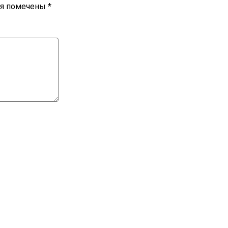
ля помечены
*