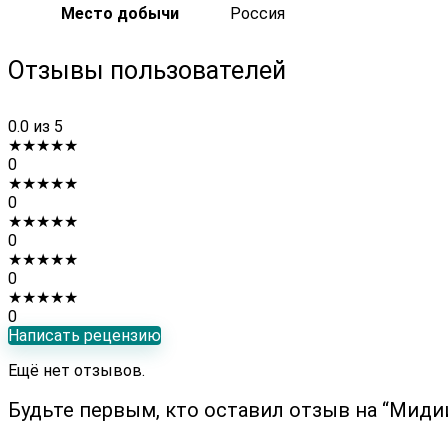
Место добычи
Россия
Отзывы пользователей
0.0
из 5
★
★
★
★
★
0
★
★
★
★
★
0
★
★
★
★
★
0
★
★
★
★
★
0
★
★
★
★
★
0
Написать рецензию
Ещё нет отзывов.
Будьте первым, кто оставил отзыв на “Мид