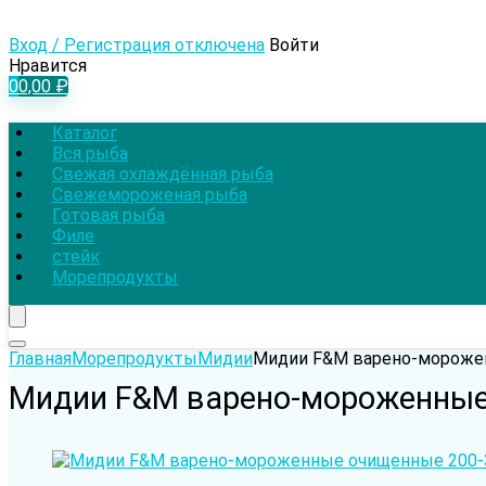
Вход / Регистрация отключена
Войти
Нравится
0
0,00
₽
Каталог
Вся рыба
Свежая охлаждённая рыба
Свежемороженая рыба
Готовая рыба
Филе
стейк
Морепродукты
Главная
Морепродукты
Мидии
Мидии F&M варено-мороже
Мидии F&M варено-мороженные