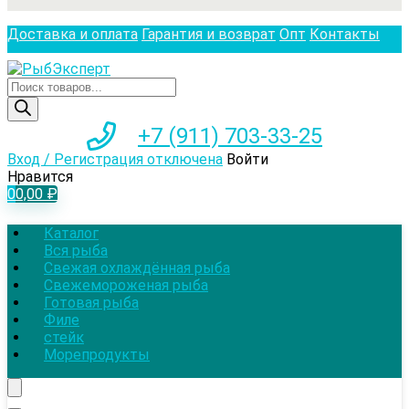
Доставка и оплата
Гарантия и возврат
Опт
Контакты
Поиск
товаров
+7 (911) 703-33-25
Вход / Регистрация отключена
Войти
Нравится
0
0,00
₽
Каталог
Вся рыба
Свежая охлаждённая рыба
Свежемороженая рыба
Готовая рыба
Филе
стейк
Морепродукты