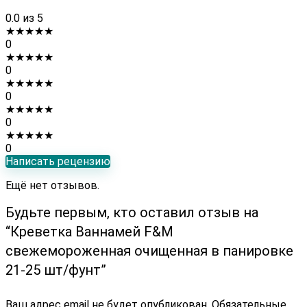
0.0
из 5
★
★
★
★
★
0
★
★
★
★
★
0
★
★
★
★
★
0
★
★
★
★
★
0
★
★
★
★
★
0
Написать рецензию
Ещё нет отзывов.
Будьте первым, кто оставил отзыв на
“Креветка Ваннамей F&M
свежемороженная очищенная в панировке
21-25 шт/фунт”
Ваш адрес email не будет опубликован.
Обязательные