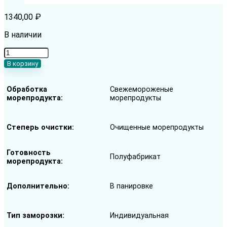
1340,00
₽
В наличии
Количество
товара
В корзину
Креветка
Ваннамей
Обработка
Свежемороженые
F&M
морепродукта
морепродукты
свежемороженная
очищенная
в
Степерь очистки
Очищенные морепродукты
панировке
21-
25
Готовность
Полуфабрикат
шт/
морепродукта
фунт
Дополнительно
В панировке
Тип заморозки
Индивидуальная