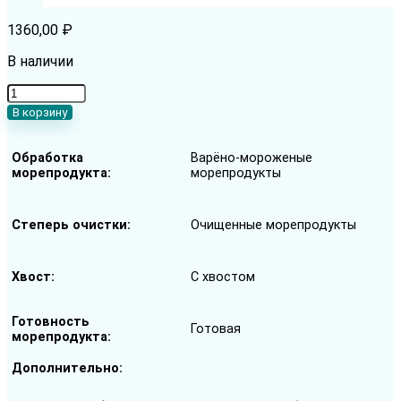
1360,00
₽
В наличии
Количество
товара
В корзину
Креветка
Ваннамей
Обработка
Варёно-мороженые
F&M
морепродукта
морепродукты
варено-
мороженная
очищенная
Степерь очистки
Очищенные морепродукты
с
хвостом
31-
Хвост
С хвостом
40
шт/
фунт
Готовность
Готовая
морепродукта
Дополнительно