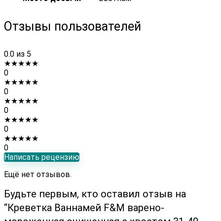
Отзывы пользователей
0.0
из 5
★
★
★
★
★
0
★
★
★
★
★
0
★
★
★
★
★
0
★
★
★
★
★
0
★
★
★
★
★
0
Написать рецензию
Ещё нет отзывов.
Будьте первым, кто оставил отзыв на
“Креветка Ваннамей F&M варено-