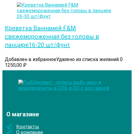
Креветка Ваннамей F&M
свежемороженная без головы в
панцире16-20 шт/фунт
Добавлен в избранное
Удалено из списка желаний
0
1250,00
₽
О магазине
Контакты
О компании