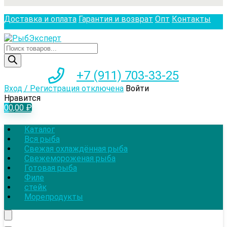
Доставка и оплата
Гарантия и возврат
Опт
Контакты
Поиск
товаров
+7 (911) 703-33-25
Вход / Регистрация отключена
Войти
Нравится
0
0,00
₽
Каталог
Вся рыба
Свежая охлаждённая рыба
Свежемороженая рыба
Готовая рыба
Филе
стейк
Морепродукты