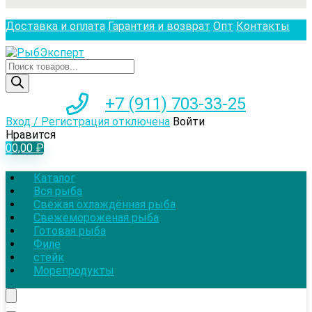
Доставка и оплата
Гарантия и возврат
Опт
Контакты
Поиск
товаров
+7 (911) 703-33-25
Вход / Регистрация отключена
Войти
Нравится
0
0,00
₽
Каталог
Вся рыба
Свежая охлаждённая рыба
Свежемороженая рыба
Готовая рыба
Филе
стейк
Морепродукты