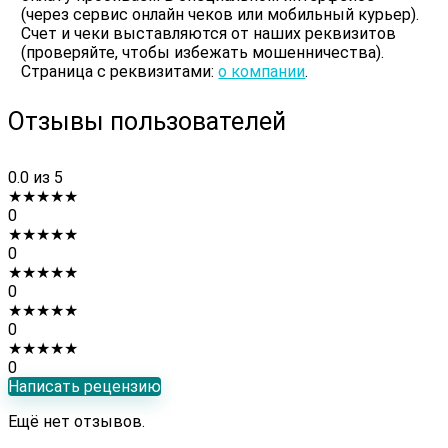
(через сервис онлайн чеков или мобильный курьер).
Счет и чеки выставляются от наших реквизитов
(проверяйте, чтобы избежать мошенничества).
Страница с реквизитами:
о компании
.
Отзывы пользователей
0.0
из 5
★
★
★
★
★
0
★
★
★
★
★
0
★
★
★
★
★
0
★
★
★
★
★
0
★
★
★
★
★
0
Написать рецензию
Ещё нет отзывов.