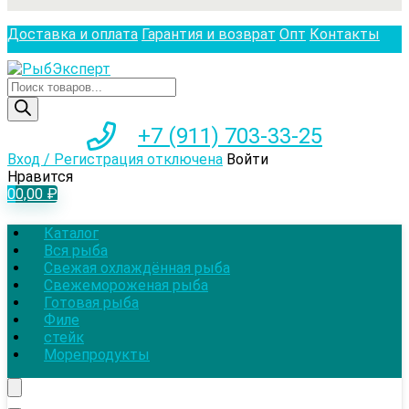
Доставка и оплата
Гарантия и возврат
Опт
Контакты
Поиск
товаров
+7 (911) 703-33-25
Вход / Регистрация отключена
Войти
Нравится
0
0,00
₽
Каталог
Вся рыба
Свежая охлаждённая рыба
Свежемороженая рыба
Готовая рыба
Филе
стейк
Морепродукты