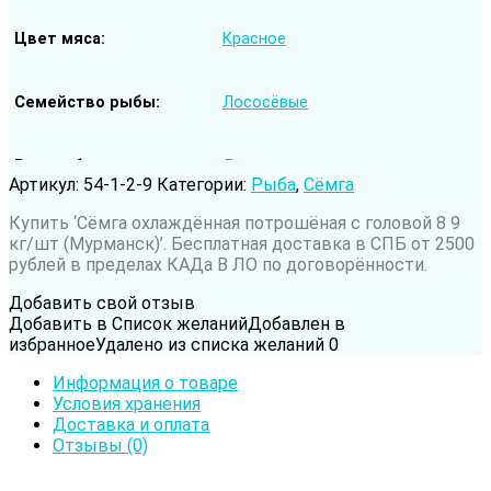
Цвет мяса
Красное
Семейство рыбы
Лососёвые
Род рыбы
Лосось
Артикул:
54-1-2-9
Категории:
Рыба
,
Сёмга
Купить ‘Сёмга охлаждённая потрошёная с головой 8 9
Вода обитания
Морская рыба
кг/шт (Мурманск)’. Бесплатная доставка в СПБ от 2500
рублей в пределах КАДа В ЛО по договорённости.
Добавить свой отзыв
Добавить в Список желаний
Добавлен в
избранное
Удалено из списка желаний
0
Информация о товаре
Условия хранения
Доставка и оплата
Отзывы (0)