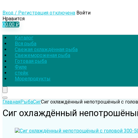
Вход / Регистрация отключена
Войти
Нравится
0
0,00
₽
Каталог
Вся рыба
Свежая охлаждённая рыба
Свежемороженая рыба
Готовая рыба
Филе
стейк
Морепродукты
Главная
Рыба
Сиг
Сиг охлаждённый непотрошёный с голово
Сиг охлаждённый непотрошёный 