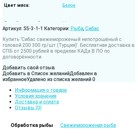
Цвет мяса
Белое
Семейство рыбы
Мороновые
Артикул:
55-3-1-1
Категории:
Рыба
,
Сибас
Купить ‘Сибас cвежемороженый непотрошёный с
Род рыбы
Сибас
головой 200 300 гр/шт (Турция)’. Бесплатная доставка в
СПБ от 2500 рублей в пределах КАДа В ЛО по
договорённости.
Вода обитания
Морская рыба
Добавить свой отзыв
Добавить в Список желаний
Добавлен в
избранное
Удалено из списка желаний
0
Информация о товаре
Условия хранения
Доставка и оплата
Отзывы (0)
Обработка рыбы
Свежемороженая рыба