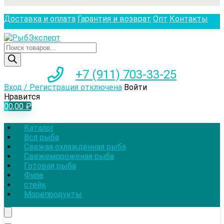
Доставка и оплата
Гарантия и возврат
Опт
Контакты
Поиск
товаров
+7 (911) 703-33-25
Вход / Регистрация отключена
Войти
Нравится
0
0,00
₽
Каталог
Вся рыба
Свежая охлаждённая рыба
Свежемороженая рыба
Готовая рыба
Филе
стейк
Морепродукты