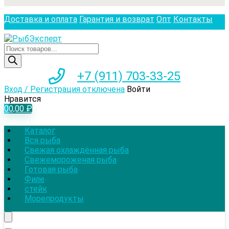
Доставка и оплата
Гарантия и возврат
Опт
Контакты
Поиск
товаров
+7 (911) 703-33-25
Вход / Регистрация отключена
Войти
Нравится
0
0,00
₽
Каталог
Вся рыба
Свежая охлаждённая рыба
Свежемороженая рыба
Готовая рыба
Филе
стейк
Морепродукты