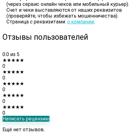
(через сервис онлайн чеков или мобильный курьер).
Счет и чеки выставляются от наших реквизитов
(проверяйте, чтобы избежать мошенничества).
Страница с реквизитами:
о компании
.
Отзывы пользователей
0.0
из 5
★
★
★
★
★
0
★
★
★
★
★
0
★
★
★
★
★
0
★
★
★
★
★
0
★
★
★
★
★
0
Написать рецензию
Ещё нет отзывов.