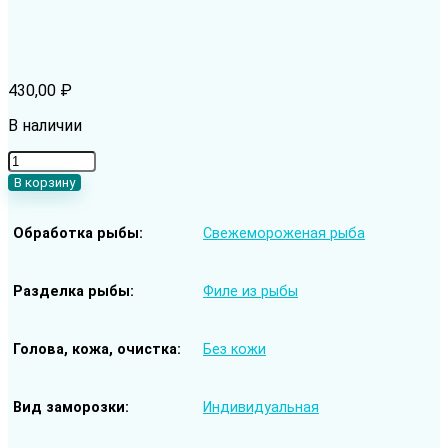
430,00
₽
В наличии
Количество
товара
В корзину
Пангасиус
Белый
Обработка рыбы
Свежемороженая рыба
cвежемороженый
—
филе
без
Разделка рыбы
Филе из рыбы
кожи
220+
гр/
Голова, кожа, очистка
Без кожи
шт
(Вьетнам)
Вид заморозки
Индивидуальная