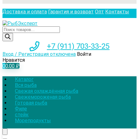
Доставка и оплата
Гарантия и возврат
Опт
Контакты
Поиск
товаров
+7 (911) 703-33-25
Вход / Регистрация отключена
Войти
Нравится
0
0,00
₽
Каталог
Вся рыба
Свежая охлаждённая рыба
Свежемороженая рыба
Готовая рыба
Филе
стейк
Морепродукты