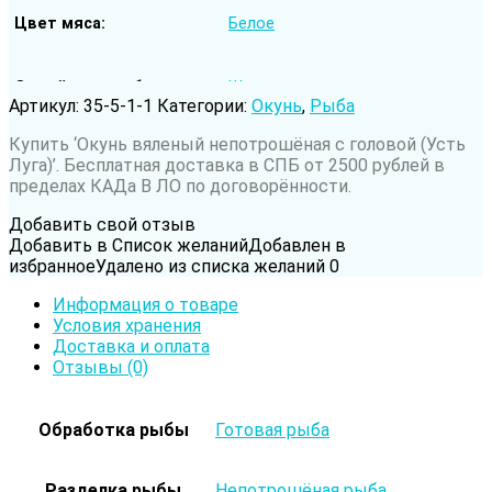
Цвет мяса
Белое
Семейство рыбы
Щуковые
Артикул:
35-5-1-1
Категории:
Окунь
,
Рыба
Купить ‘Окунь вяленый непотрошёная с головой (Усть
Род рыбы
Щука
Луга)’. Бесплатная доставка в СПБ от 2500 рублей в
пределах КАДа В ЛО по договорённости.
Вода обитания
Пресноводная рыба
Добавить свой отзыв
Добавить в Список желаний
Добавлен в
избранное
Удалено из списка желаний
0
Информация о товаре
Условия хранения
Доставка и оплата
Отзывы (0)
Обработка рыбы
Готовая рыба
Разделка рыбы
Непотрошёная рыба