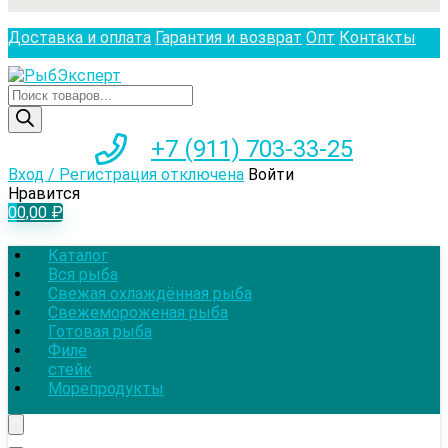
Доставка и оплата
Гарантия и возврат
Опт
Контакты
Поиск
товаров
+7 (911) 703-33-25
Вход / Регистрация отключена
Войти
Нравится
0
0,00
₽
Каталог
Вся рыба
Свежая охлаждённая рыба
Свежемороженая рыба
Готовая рыба
Филе
стейк
Морепродукты