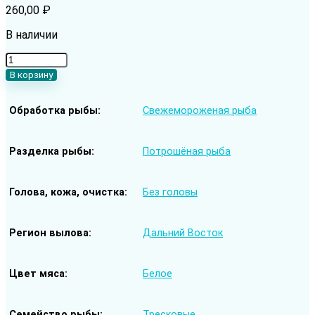
260,00
₽
В наличии
Количество
товара
В корзину
Минтай
cвежемороженый
Обработка рыбы
Свежемороженая рыба
потрошёный
без
головы
30+
Разделка рыбы
Потрошёная рыба
(Дальний
Восток)
Голова, кожа, очистка
Без головы
Регион вылова
Дальний Восток
Цвет мяса
Белое
Семейство рыбы
Тресковые