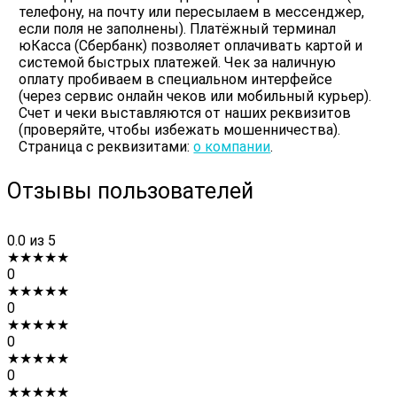
телефону, на почту или пересылаем в мессенджер,
если поля не заполнены). Платёжный терминал
юКасса (Сбербанк) позволяет оплачивать картой и
системой быстрых платежей. Чек за наличную
оплату пробиваем в специальном интерфейсе
(через сервис онлайн чеков или мобильный курьер).
Счет и чеки выставляются от наших реквизитов
(проверяйте, чтобы избежать мошенничества).
Страница с реквизитами:
о компании
.
Отзывы пользователей
0.0
из 5
★
★
★
★
★
0
★
★
★
★
★
0
★
★
★
★
★
0
★
★
★
★
★
0
★
★
★
★
★