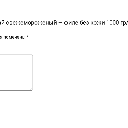
ай cвежемороженый — филе без кожи 1000 гр
ля помечены
*