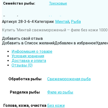
Семейство рыбы
Тресковые
Род рыбы
Минтай
Артикул:
28-3-6-4
Категории:
Минтай
,
Рыба
Купить ‘Минтай cвежемороженый — филе без кожи 1000 г
Вода обитания
Морская рыба
Добавить свой отзыв
Добавить в Список желаний
Добавлен в избранное
Удале
Информация о товаре
Условия хранения
Доставка и оплата
Отзывы (0)
Обработка рыбы
Свежемороженая рыба
Разделка рыбы
Филе из рыбы
Голова, кожа, очистка
Без кожи