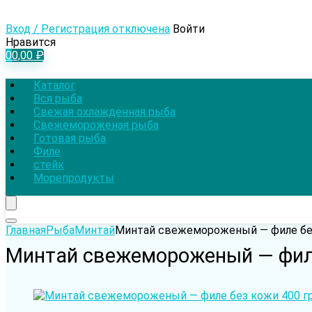
Вход / Регистрация отключена
Войти
Нравится
0
0,00
₽
Каталог
Вся рыба
Свежая охлаждённая рыба
Свежемороженая рыба
Готовая рыба
Филе
стейк
Морепродукты
Главная
Рыба
Минтай
Минтай cвежемороженый — филе без
Минтай cвежемороженый — филе