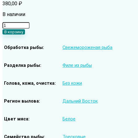
380,00
₽
В наличии
Количество
товара
В корзину
Минтай
cвежемороженый
Обработка рыбы
Свежемороженая рыба
—
филе
бех
кожи
Разделка рыбы
Филе из рыбы
(Дальний
Восток)
Голова, кожа, очистка
Без кожи
Регион вылова
Дальний Восток
Цвет мяса
Белое
Семейство рыбы
Тресковые