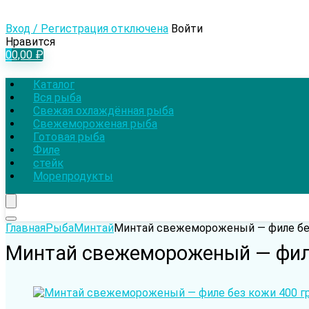
Вход / Регистрация отключена
Войти
Нравится
0
0,00
₽
Каталог
Вся рыба
Свежая охлаждённая рыба
Свежемороженая рыба
Готовая рыба
Филе
стейк
Морепродукты
Главная
Рыба
Минтай
Минтай cвежемороженый — филе бех
Минтай cвежемороженый — филе