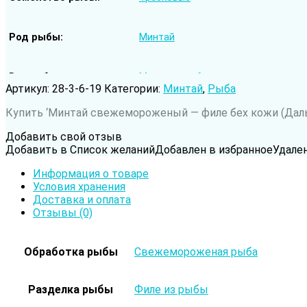
Род рыбы
Минтай
Вода обитания
Морская рыба
Артикул:
28-3-6-19
Категории:
Минтай
,
Рыба
Купить ‘Минтай cвежемороженый — филе бех кожи (Дальн
Добавить свой отзыв
Добавить в Список желаний
Добавлен в избранное
Удале
Информация о товаре
Условия хранения
Доставка и оплата
Отзывы (0)
Обработка рыбы
Свежемороженая рыба
Разделка рыбы
Филе из рыбы