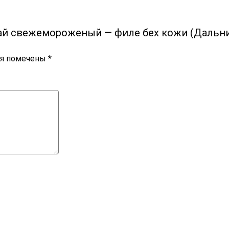
тай cвежемороженый — филе бех кожи (Дальни
ля помечены
*