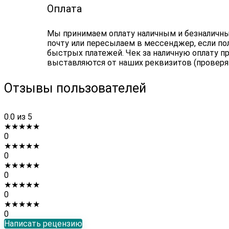
Оплата
Мы принимаем оплату наличным и безналичным
почту или пересылаем в мессенджер, если по
быстрых платежей. Чек за наличную оплату пр
выставляются от наших реквизитов (проверя
Отзывы пользователей
0.0
из 5
★
★
★
★
★
0
★
★
★
★
★
0
★
★
★
★
★
0
★
★
★
★
★
0
★
★
★
★
★
0
Написать рецензию