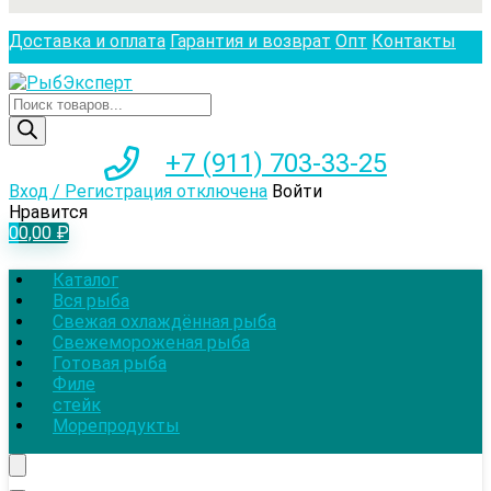
Доставка и оплата
Гарантия и возврат
Опт
Контакты
Поиск
товаров
+7 (911) 703-33-25
Вход / Регистрация отключена
Войти
Нравится
0
0,00
₽
Каталог
Вся рыба
Свежая охлаждённая рыба
Свежемороженая рыба
Готовая рыба
Филе
стейк
Морепродукты