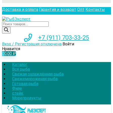
Доставка и оплата
Гарантия и возврат
Опт
Контакты
Поиск
товаров
+7 (911) 703-33-25
Вход / Регистрация отключена
Войти
Нравится
0
0,00
₽
Каталог
Вся рыба
Свежая охлаждённая рыба
Свежемороженая рыба
Готовая рыба
Филе
стейк
Морепродукты