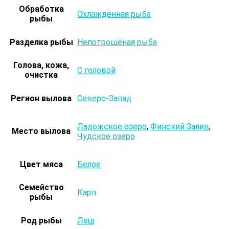
Обработка
Охлаждённая рыба
рыбы
Разделка рыбы
Непотрошёная рыба
Голова, кожа,
С головой
очистка
Регион вылова
Северо-Запад
Ладожское озеро
,
Финский Залив
,
Место вылова
Чудское озеро
Цвет мяса
Белое
Семейство
Карп
рыбы
Род рыбы
Лещ