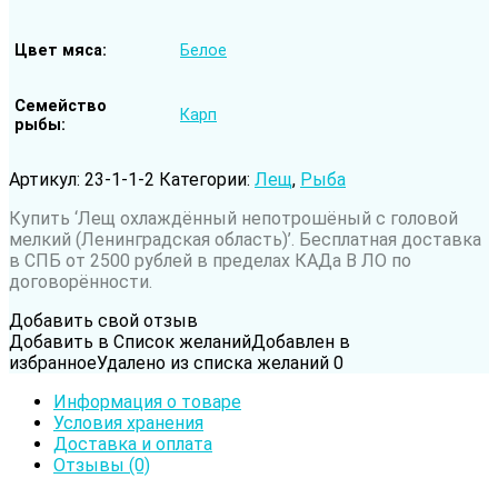
Цвет мяса
Белое
Семейство
Карп
рыбы
Артикул:
23-1-1-2
Категории:
Лещ
,
Рыба
Род рыбы
Лещ
Купить ‘Лещ охлаждённый непотрошёный с головой
мелкий (Ленинградская область)’. Бесплатная доставка
Вода обитания
Пресноводная рыба
в СПБ от 2500 рублей в пределах КАДа В ЛО по
договорённости.
Добавить свой отзыв
Добавить в Список желаний
Добавлен в
избранное
Удалено из списка желаний
0
Информация о товаре
Условия хранения
Доставка и оплата
Отзывы (0)