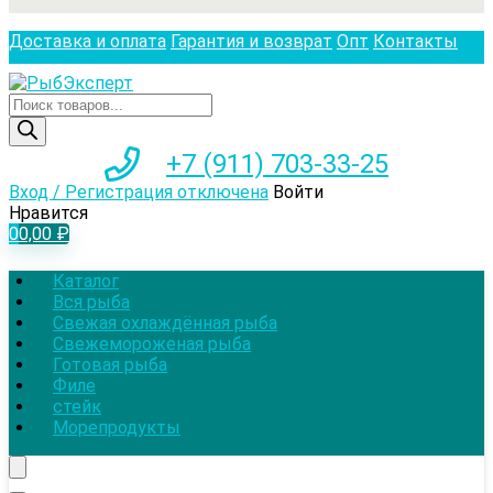
Доставка и оплата
Гарантия и возврат
Опт
Контакты
Поиск
товаров
+7 (911) 703-33-25
Вход / Регистрация отключена
Войти
Нравится
0
0,00
₽
Каталог
Вся рыба
Свежая охлаждённая рыба
Свежемороженая рыба
Готовая рыба
Филе
стейк
Морепродукты