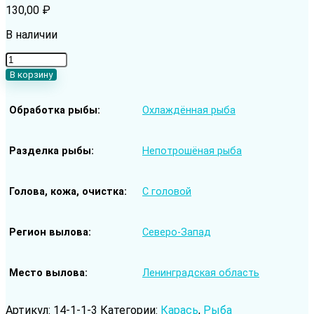
130,00
₽
В наличии
Количество
товара
В корзину
Карась
охлаждённый
Обработка рыбы
Охлаждённая рыба
непотрошёный
с
головой
мелкая
Разделка рыбы
Непотрошёная рыба
Голова, кожа, очистка
С головой
Регион вылова
Северо-Запад
Место вылова
Ленинградская область
Артикул:
14-1-1-3
Категории:
Карась
,
Рыба