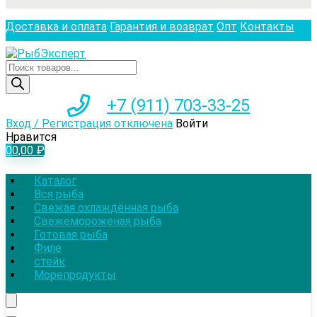
Доставка и оплата
Гарантия и возврат
Опт
Контакты
Поиск
товаров
+7 (911) 703-33-25
Вход / Регистрация отключена
Войти
Нравится
0
0,00
₽
Каталог
Вся рыба
Свежая охлаждённая рыба
Свежемороженая рыба
Готовая рыба
Филе
стейк
Морепродукты