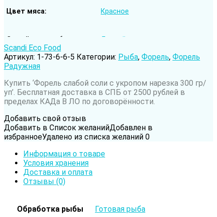
Цвет мяса
Красное
Семейство рыбы
Лососёвые
Scandi Eco Food
Артикул:
1-73-6-6-5
Категории:
Рыба
,
Форель
,
Форель
Радужная
Род рыбы
Радужная форель
Купить ‘Форель слабой соли с укропом нарезка 300 гр/
уп’. Бесплатная доставка в СПБ от 2500 рублей в
Вода обитания
Пресноводная рыба
пределах КАДа В ЛО по договорённости.
Добавить свой отзыв
Добавить в Список желаний
Добавлен в
избранное
Удалено из списка желаний
0
Информация о товаре
Условия хранения
Доставка и оплата
Отзывы (0)
Обработка рыбы
Готовая рыба