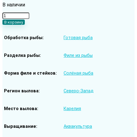
В наличии
Количество
товара
В корзину
Форель
слабой
Обработка рыбы
Готовая рыба
соли
с
укропом
нарезка
Разделка рыбы
Филе из рыбы
300
гр/
уп
Форма филе и стейков
Солёная рыба
Регион вылова
Северо-Запад
Место вылова
Карелия
Выращивание
Аквакультура