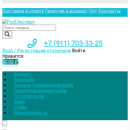
Доставка и оплата
Гарантия и возврат
Опт
Контакты
Поиск
товаров
+7 (911) 703-33-25
Вход / Регистрация отключена
Войти
Нравится
0
0,00
₽
Каталог
Вся рыба
Свежая охлаждённая рыба
Свежемороженая рыба
Готовая рыба
Филе
стейк
Морепродукты