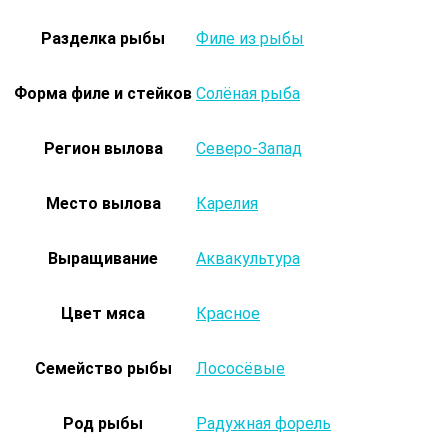
Разделка рыбы
Филе из рыбы
Форма филе и стейков
Солёная рыба
Регион вылова
Северо-Запад
Место вылова
Карелия
Выращивание
Аквакультура
Цвет мяса
Красное
Семейство рыбы
Лососёвые
Род рыбы
Радужная форель