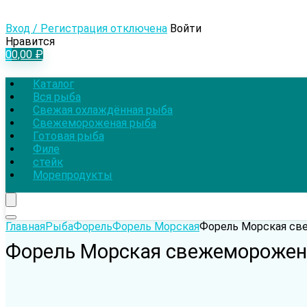
Вход / Регистрация отключена
Войти
Нравится
0
0,00
₽
Каталог
Вся рыба
Свежая охлаждённая рыба
Свежемороженая рыба
Готовая рыба
Филе
стейк
Морепродукты
Главная
Рыба
Форель
Форель Морская
Форель Морская св
Форель Морская свежеморожена