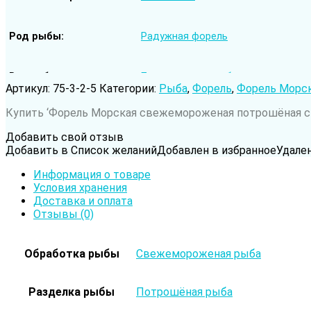
Род рыбы
Радужная форель
Вода обитания
Пресноводная рыба
Артикул:
75-3-2-5
Категории:
Рыба
,
Форель
,
Форель Морс
Купить ‘Форель Морская свежемороженая потрошёная с г
Добавить свой отзыв
Добавить в Список желаний
Добавлен в избранное
Удале
Информация о товаре
Условия хранения
Доставка и оплата
Отзывы (0)
Обработка рыбы
Свежемороженая рыба
Разделка рыбы
Потрошёная рыба