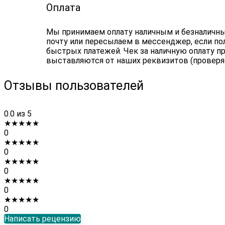
Оплата
Мы принимаем оплату наличным и безналичным
почту или пересылаем в мессенджер, если по
быстрых платежей. Чек за наличную оплату пр
выставляются от наших реквизитов (проверя
Отзывы пользователей
0.0
из 5
★
★
★
★
★
0
★
★
★
★
★
0
★
★
★
★
★
0
★
★
★
★
★
0
★
★
★
★
★
0
Написать рецензию