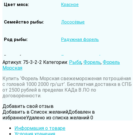
Цвет мяса
Красное
Семейство рыбы
Лососёвые
Род рыбы
Радужная форель
Вода обитания
Пресноводная рыба
Артикул:
75-3-2-2
Категории:
Рыба
,
Форель
,
Форель
Морская
Купить ‘Форель Морская свежемороженая потрошёная
с головой 1000 2000 гр/шт’. Бесплатная доставка в СПБ
от 2500 рублей в пределах КАДа В ЛО по
договорённости.
Добавить свой отзыв
Добавить в Список желаний
Добавлен в
избранное
Удалено из списка желаний
0
Информация о товаре
Условия хранения