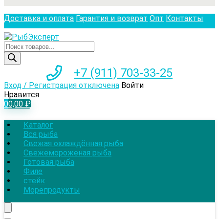
Доставка и оплата
Гарантия и возврат
Опт
Контакты
Поиск
товаров
+7 (911) 703-33-25
Вход / Регистрация отключена
Войти
Нравится
0
0,00
₽
Каталог
Вся рыба
Свежая охлаждённая рыба
Свежемороженая рыба
Готовая рыба
Филе
стейк
Морепродукты