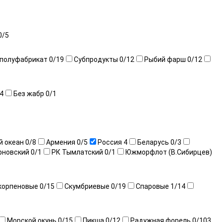
0
/5
 полуфабрикат
0
/19
Субпродукты
0
/12
Рыбий фарш
0
/12
4
Без жабр
0
/1
й океан
0
/8
Армения
0
/5
Россия
4
Беларусь
0
/3
рновский
0
/1
РК Тымлатский
0
/1
Южморфлот (В.Сибирцев)
корпеновые
0
/15
Скумбриевые
0
/19
Спаровые
1
/14
Морской окунь
0
/15
Пикша
0
/12
Радужная форель
0
/103