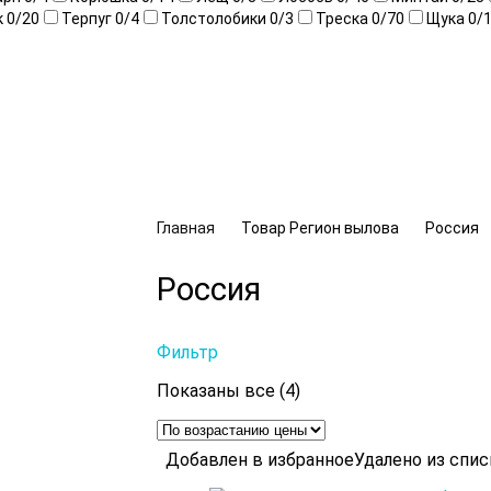
к
0
/20
Терпуг
0
/4
Толстолобики
0
/3
Треска
0
/70
Щука
0
/
Главная
Товар Регион вылова
Россия
Россия
Фильтр
Цены:
Показаны все (4)
по
возрастанию
Добавлен в избранное
Удалено из спи