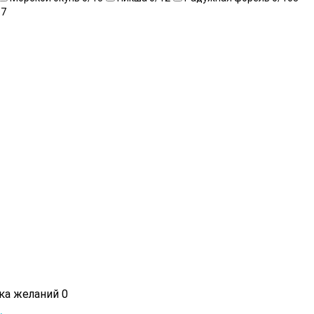
17
ска желаний
0