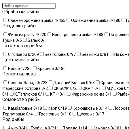
Обработка рыбы
Свежемороженая рыба
4
/455
Охлаждённая рыба
0
/180
Г
Разделка рыбы
Филе из рыбы
4
/220
Непотрошёная рыба
0
/188
Потрошён
Тушка
0
/5
Балык
0
/1
Готовность рыбы
С головой
0
/209
Без головы
0
/97
Без кожи
0
/81
На кож
Цвет мяса рыбы
Белое
1
/285
Красное
0
/180
Регион вылова
Северо-Запад
0
/228
Дальний Восток
0
/68
Средиземное 
Фарерские острова
0
/2
СК БСФ"
0
/2
ОКРФ
0
/1
М.Ишков
0
/
0
/1
К.Теплюков
0
/1
КТФ
0
/1
Фарерские ос-ва
0
/1
Рыба
Семейство рыбы
Камбаловые
0
/18
Карп
0
/19
Корюшковые
0
/14
Лососё
Терпуговые
0
/4
Тресковые
0
/110
Щуковые
0
/17
Род рыбы
Амур
0
/4
Горбуша
0
/21
Дорадо
1
/14
Камбала
0
/18
К