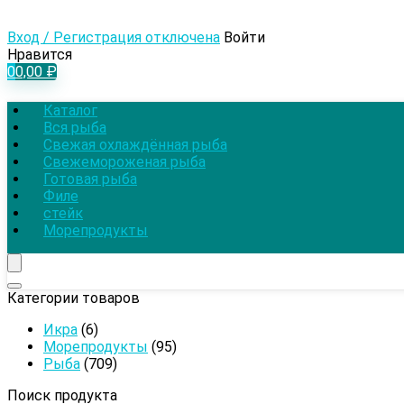
Вход / Регистрация отключена
Войти
Нравится
0
0,00
₽
Каталог
Вся рыба
Свежая охлаждённая рыба
Свежемороженая рыба
Готовая рыба
Филе
стейк
Морепродукты
Категории товаров
Икра
(6)
Морепродукты
(95)
Рыба
(709)
Поиск продукта