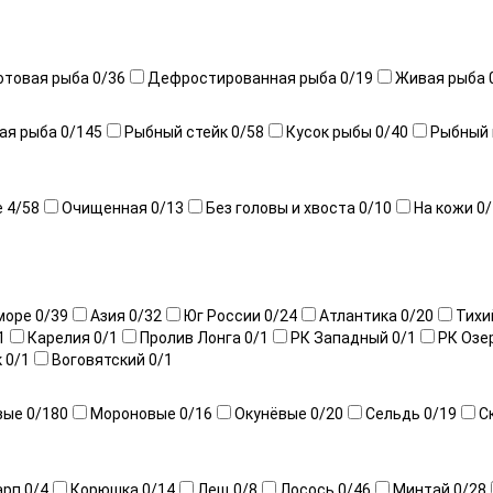
отовая рыба
0
/36
Дефростированная рыба
0
/19
Живая рыба
ая рыба
0
/145
Рыбный стейк
0
/58
Кусок рыбы
0
/40
Рыбный
е
4
/58
Очищенная
0
/13
Без головы и хвоста
0
/10
На кожи
0
/
море
0
/39
Азия
0
/32
Юг России
0
/24
Атлантика
0
/20
Тихи
1
Карелия
0
/1
Пролив Лонга
0
/1
РК Западный
0
/1
РК Озе
к
0
/1
Воговятский
0
/1
вые
0
/180
Мороновые
0
/16
Окунёвые
0
/20
Сельдь
0
/19
С
арп
0
/4
Корюшка
0
/14
Лещ
0
/8
Лосось
0
/46
Минтай
0
/28