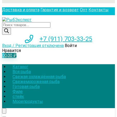
Доставка и оплата
Гарантия и возврат
Опт
Контакты
Поиск
товаров
+7 (911) 703-33-25
Вход / Регистрация отключена
Войти
Нравится
0
0,00
₽
Каталог
Вся рыба
Свежая охлаждённая рыба
Свежемороженая рыба
Готовая рыба
Филе
стейк
Морепродукты