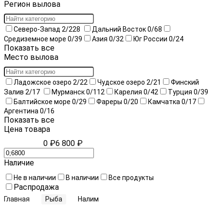
Регион вылова
Северо-Запад
2
/228
Дальний Восток
0
/68
Средиземное море
0
/39
Азия
0
/32
Юг России
0
/24
Показать все
Место вылова
Ладожское озеро
2
/22
Чудское озеро
2
/21
Финский
Залив
2
/17
Мурманск
0
/112
Карелия
0
/42
Турция
0
/39
Балтийское море
0
/29
Фареры
0
/20
Камчатка
0
/17
Аргентина
0
/16
Показать все
Цена товара
0 ₽
6 800 ₽
Наличие
Не в наличии
В наличии
Все продукты
Распродажа
Главная
Рыба
Налим