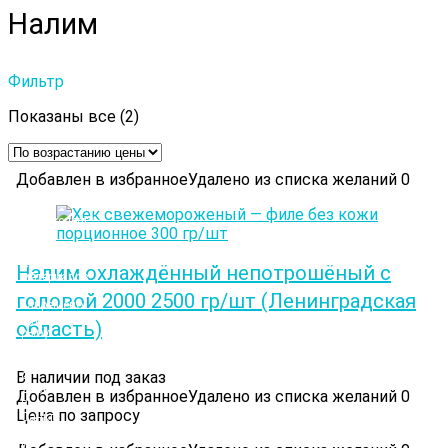
Налим
Фильтр
Цены:
Показаны все (2)
по
возрастанию
Добавлен в избранное
Удалено из списка желаний
0
©
РыбЭксперт™
2021-
2024.
Копирование
Налим охлаждённый непотрошёный с
материалов
сайта
головой 2000 2500 гр/шт (Ленинградская
запрещено.
Купить
область)
рыбу
и
морепродукты
В наличии под заказ
с
доставкой
Добавлен в избранное
Удалено из списка желаний
0
в
Цена по запросу
Санкт-
Петербурге
и