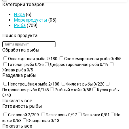
Категории товаров
Икра
(6)
Морепродукты
(95)
Рыба
(709)
Поиск продукта
Обработка рыбы
Охлаждённая рыба
2
/180
Свежемороженая рыба
0
/455
Готовая рыба
0
/36
Дефростированная рыба
0
/19
Живая рыба
0
/5
Разделка рыбы
Непотрошёная рыба
2
/188
Филе из рыбы
0
/220
Потрошёная рыба
0
/145
Рыбный стейк
0
/58
Кусок рыбы
0
/40
Показать все
Готовность рыбы
С головой
2
/209
Без головы
0
/97
Без кожи
0
/81
На
коже
0
/58
Очищенная
0
/13
Показать все