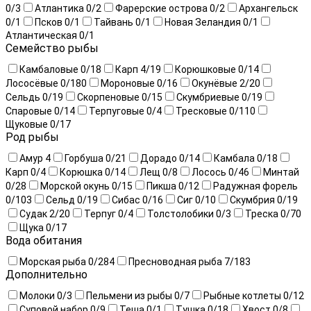
0
/3
Атлантика
0
/2
Фарерские острова
0
/2
Архангельск
0
/1
Псков
0
/1
Тайвань
0
/1
Новая Зеландия
0
/1
Атлантическая
0
/1
Семейство рыбы
Камбаловые
0
/18
Карп
4
/19
Корюшковые
0
/14
Лососёвые
0
/180
Мороновые
0
/16
Окунёвые
2
/20
Сельдь
0
/19
Скорпеновые
0
/15
Скумбриевые
0
/19
Спаровые
0
/14
Терпуговые
0
/4
Тресковые
0
/110
Щуковые
0
/17
Род рыбы
Амур
4
Горбуша
0
/21
Дорадо
0
/14
Камбала
0
/18
Карп
0
/4
Корюшка
0
/14
Лещ
0
/8
Лосось
0
/46
Минтай
0
/28
Морской окунь
0
/15
Пикша
0
/12
Радужная форель
0
/103
Сельд
0
/19
Сибас
0
/16
Сиг
0
/10
Скумбрия
0
/19
Судак
2
/20
Терпуг
0
/4
Толстолобики
0
/3
Треска
0
/70
Щука
0
/17
Вода обитания
Морская рыба
0
/284
Пресноводная рыба
7
/183
Дополнительно
Молоки
0
/3
Пельмени из рыбы
0
/7
Рыбные котлеты
0
/12
Суповой набор
0
/9
Теша
0
/1
Тушка
0
/18
Хвост
0
/8