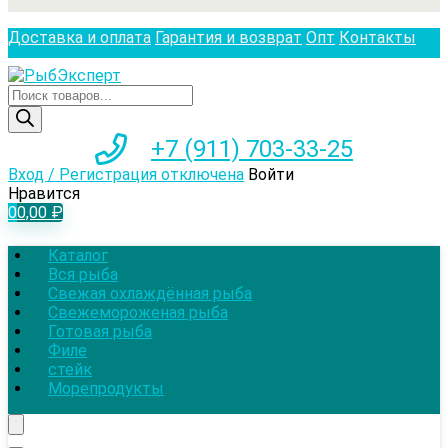
Доставка и оплата
Гарантия и возврат
Опт
Контакты
Поиск
товаров
+7 (911) 703-33-25
Вход / Регистрация отключена
Войти
Нравится
0
0,00
₽
Каталог
Вся рыба
Свежая охлаждённая рыба
Свежемороженая рыба
Готовая рыба
Филе
стейк
Морепродукты