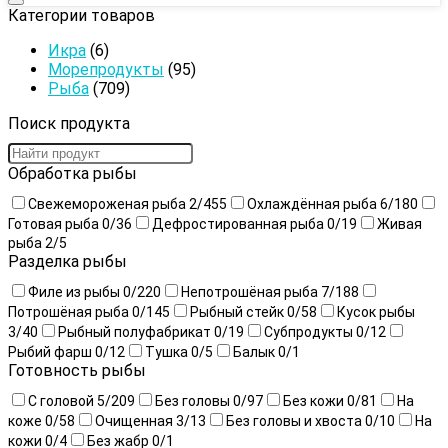
Категории товаров
Икра
(6)
Морепродукты
(95)
Рыба
(709)
Поиск продукта
Обработка рыбы
Свежемороженая рыба
2
/455
Охлаждённая рыба
6
/180
Готовая рыба
0
/36
Дефростированная рыба
0
/19
Живая
рыба
2
/5
Разделка рыбы
Филе из рыбы
0
/220
Непотрошёная рыба
7
/188
Потрошёная рыба
0
/145
Рыбный стейк
0
/58
Кусок рыбы
3
/40
Рыбный полуфабрикат
0
/19
Субпродукты
0
/12
Рыбий фарш
0
/12
Тушка
0
/5
Балык
0
/1
Готовность рыбы
С головой
5
/209
Без головы
0
/97
Без кожи
0
/81
На
коже
0
/58
Очищенная
3
/13
Без головы и хвоста
0
/10
На
кожи
0
/4
Без жабр
0
/1