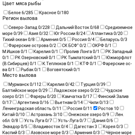
Цвет мяса рыбы
Белое
6
/285
Красное
0
/180
Регион вылова
Северо-Запад
0
/228
Дальний Восток
0
/68
Средиземное
море
0
/39
Азия
0
/32
Юг России
8
/24
Атлантика
0
/20
Тихий океан
0
/8
Армения
0
/5
Россия
0
/4
Беларусь
0
/3
Фарерские острова
0
/2
СК БСФ"
0
/2
ОКРФ
0
/1
М.Ишков
0
/1
Карелия
0
/1
Пролив Лонга
0
/1
РК Западный
0
/1
РК Озерновский
0
/1
РК Тымлатский
0
/1
Южморфлот
(В.Сибирцев)
0
/1
К.Теплюков
0
/1
КТФ
0
/1
Фарерские ос-
ва
0
/1
Рыбак
0
/1
Воговятский
0
/1
Место вылова
Мурманск
0
/112
Карелия
0
/42
Турция
0
/39
Балтийское море
0
/29
Ладожское озеро
0
/22
Чудское
озеро
0
/21
Фареры
0
/20
Камчатка
0
/17
Финский Залив
0
/17
Аргентина
0
/16
Вьетнам
0
/14
Чили
0
/13
Ленинградская область
0
/11
Россия
0
/11
Ростов
10
Китай
0
/10
Астрахань
3
/10
Онежское озеро
0
/9
Лен.
обл.
0
/8
Усть Луга
0
/7
Усть-Луга
0
/7
Дания
0
/6
Эквадор
0
/5
Владивосток
0
/4
Дагестан
3
Корея
0
/3
Каспий
0
/3
Азовское море
0
/3
Армения
0
/3
Чёрное море