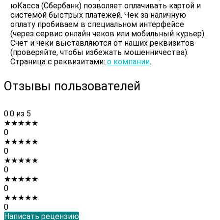
юКасса (Сбербанк) позволяет оплачивать картой и
системой быстрых платежей. Чек за наличную
оплату пробиваем в специальном интерфейсе
(через сервис онлайн чеков или мобильный курьер).
Счет и чеки выставляются от наших реквизитов
(проверяйте, чтобы избежать мошенничества).
Страница с реквизитами:
о компании
.
Отзывы пользователей
0.0
из 5
★
★
★
★
★
0
★
★
★
★
★
0
★
★
★
★
★
0
★
★
★
★
★
0
★
★
★
★
★
0
Написать рецензию