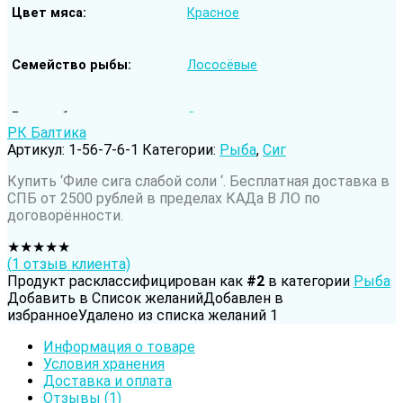
Цвет мяса
Красное
Семейство рыбы
Лососёвые
Род рыбы
Сиг
РК Балтика
Артикул:
1-56-7-6-1
Категории:
Рыба
,
Сиг
Вода обитания
Пресноводная рыба
Купить ‘Филе сига слабой соли ‘. Бесплатная доставка в
СПБ от 2500 рублей в пределах КАДа В ЛО по
договорённости.
★
★
★
★
★
(
1
отзыв клиента)
Продукт расклассифицирован как
#2
в категории
Рыба
Добавить в Список желаний
Добавлен в
избранное
Удалено из списка желаний
1
Информация о товаре
Условия хранения
Доставка и оплата
Отзывы (1)