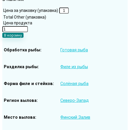
Цена за упаковку (упаковка)
Total Other (упаковка)
Цена продукта
Количество
товара
В корзину
Филе
сига
Обработка рыбы
Готовая рыба
слабой
соли
Разделка рыбы
Филе из рыбы
Форма филе и стейков
Солёная рыба
Регион вылова
Северо-Запад
Место вылова
Финский Залив