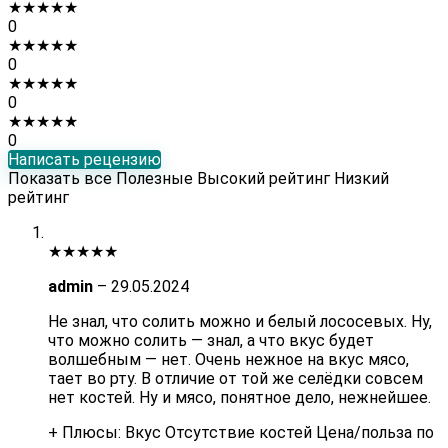
★
★
★
★
★
0
★
★
★
★
★
0
★
★
★
★
★
0
★
★
★
★
★
0
Написать рецензию
Показать все
Полезные
Высокий рейтинг
Низкий
рейтинг
★
★
★
★
★
admin
–
29.05.2024
Не знал, что солить можно и белый лососевых. Ну,
что можно солить — знал, а что вкус будет
волшебным — нет. Очень нежное на вкус мясо,
тает во рту. В отличие от той же селёдки совсем
нет костей. Ну и мясо, понятное дело, нежнейшее.
+ Плюсы:
Вкус
Отсутствие костей
Цена/польза по