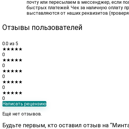
почту или пересылаем в мессенджер, если по
быстрых платежей. Чек за наличную оплату пр
выставляются от наших реквизитов (проверя
Отзывы пользователей
0.0
из 5
★
★
★
★
★
0
★
★
★
★
★
0
★
★
★
★
★
0
★
★
★
★
★
0
★
★
★
★
★
0
Написать рецензию
Ещё нет отзывов.
Будьте первым, кто оставил отзыв на “Мин