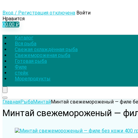
Вход / Регистрация отключена
Войти
Нравится
0
0,00
₽
Каталог
Вся рыба
Свежая охлаждённая рыба
Свежемороженая рыба
Готовая рыба
Филе
стейк
Морепродукты
Главная
Рыба
Минтай
Минтай cвежемороженый — филе бе
Минтай cвежемороженый — фил