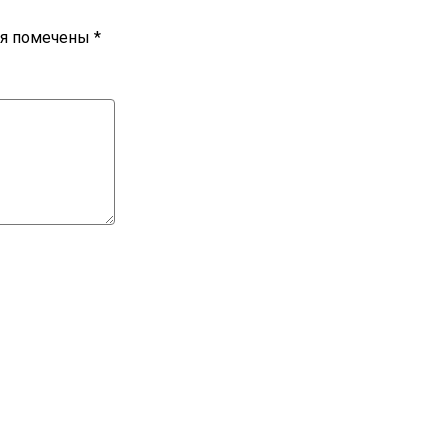
ля помечены
*