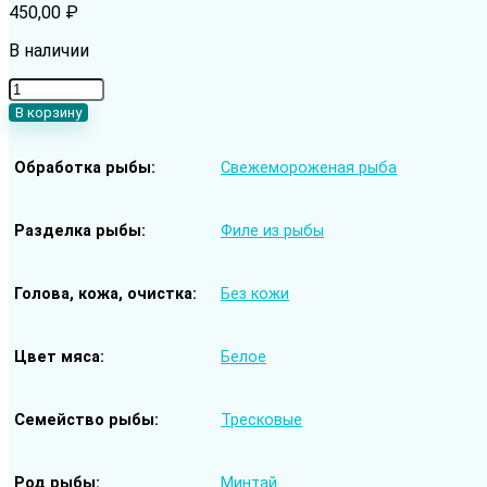
450,00
₽
В наличии
Количество
товара
В корзину
Минтай
cвежемороженый
Обработка рыбы
Свежемороженая рыба
—
филе
без
кожи
Разделка рыбы
Филе из рыбы
Голова, кожа, очистка
Без кожи
Цвет мяса
Белое
Семейство рыбы
Тресковые
Род рыбы
Минтай