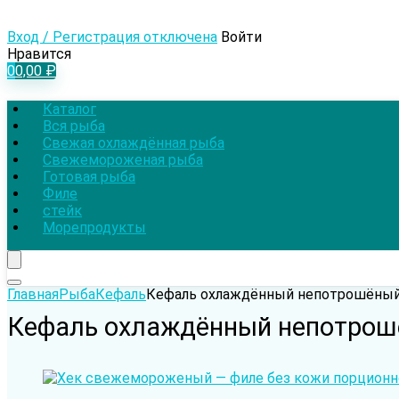
Вход / Регистрация отключена
Войти
Нравится
0
0,00
₽
Каталог
Вся рыба
Свежая охлаждённая рыба
Свежемороженая рыба
Готовая рыба
Филе
стейк
Морепродукты
Главная
Рыба
Кефаль
Кефаль охлаждённый непотрошёный 
Кефаль охлаждённый непотрошё