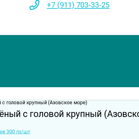
+7 (911) 703-33-25
с головой крупный (Азовское море)
ный с головой крупный (Азовск