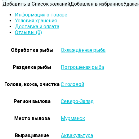
Вода обитания
Пресноводная рыба
Добавить в Список желаний
Добавлен в избранное
Удале
Информация о товаре
Условия хранения
Доставка и оплата
Отзывы (0)
Обработка рыбы
Охлаждённая рыба
Разделка рыбы
Потрошёная рыба
Голова, кожа, очистка
С головой
Регион вылова
Северо-Запад
Место вылова
Мурманск
Выращивание
Аквакультура