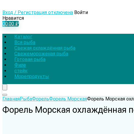
Вход / Регистрация отключена
Войти
Нравится
0
0,00
₽
Каталог
Вся рыба
Свежая охлаждённая рыба
Свежемороженая рыба
Готовая рыба
Филе
стейк
Морепродукты
Главная
Рыба
Форель
Форель Морская
Форель Морская охл
Форель Морская охлаждённая по