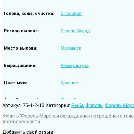
Голова, кожа, очистка
С головой
Регион вылова
Северо-Запад
Место вылова
Мурманск
Выращивание
Аквакультура
Цвет мяса
Красное
Семейство рыбы
Лососёвые
Артикул:
75-1-2-10
Категории:
Рыба
,
Форель
,
Форель Мор
Купить ‘Форель Морская охлаждённая потрошёная с голов
Род рыбы
Радужная форель
договорённости.
Добавить свой отзыв