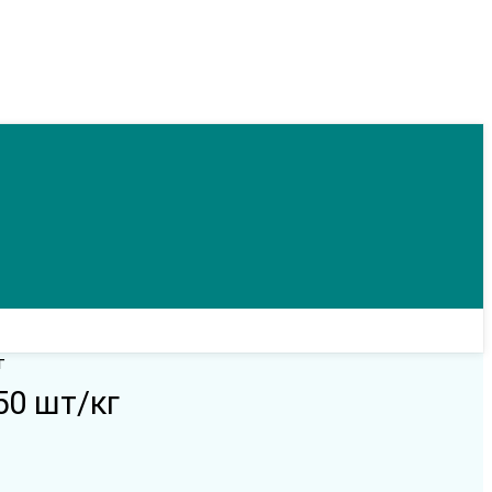
г
50 шт/кг