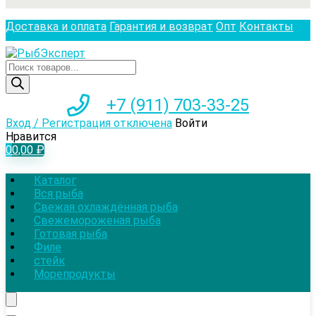
Доставка и оплата
Гарантия и возврат
Опт
Контакты
Поиск
товаров
+7 (911) 703-33-25
Вход / Регистрация отключена
Войти
Нравится
0
0,00
₽
Каталог
Вся рыба
Свежая охлаждённая рыба
Свежемороженая рыба
Готовая рыба
Филе
стейк
Морепродукты