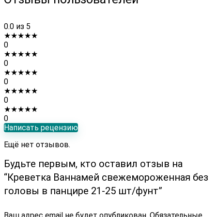
0.0
из 5
★
★
★
★
★
0
★
★
★
★
★
0
★
★
★
★
★
0
★
★
★
★
★
0
★
★
★
★
★
0
Написать рецензию
Ещё нет отзывов.
Будьте первым, кто оставил отзыв на
“Креветка Ваннамей свежемороженная без
головы в панцире 21-25 шт/фунт”
Ваш адрес email не будет опубликован.
Обязательные