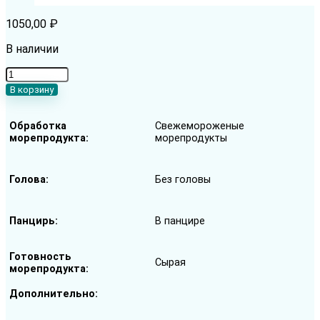
1050,00
₽
В наличии
Количество
товара
В корзину
Креветка
Ваннамей
Обработка
Свежемороженые
свежемороженная
морепродукта
морепродукты
без
головы
в
Голова
Без головы
панцире
21-
25
Панцирь
В панцире
шт/
фунт
Готовность
Сырая
морепродукта
Дополнительно